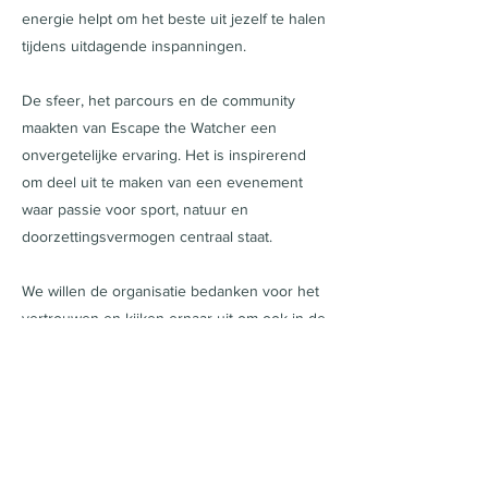
energie helpt om het beste uit jezelf te halen
tijdens uitdagende inspanningen.
De sfeer, het parcours en de community
maakten van Escape the Watcher een
onvergetelijke ervaring. Het is inspirerend
om deel uit te maken van een evenement
waar passie voor sport, natuur en
doorzettingsvermogen centraal staat.
We willen de organisatie bedanken voor het
vertrouwen en kijken ernaar uit om ook in de
toekomst trail runners en avonturiers te
ondersteunen met natuurlijke energie.
Samen blijven we bouwen aan een
community van trail runners die geloven in
puur, natuurlijk en krachtig presteren.