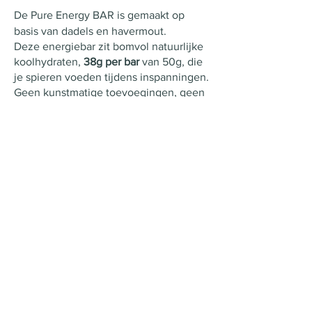
De Pure Energy BAR is gemaakt op
basis van dadels en havermout.
Deze energiebar zit bomvol natuurlijke
koolhydraten,
38g per bar
van 50g, die
je spieren voeden tijdens inspanningen.
Geen kunstmatige toevoegingen, geen
onnodige ballast – alleen pure
ingrediënten die werken.
rijk aan koolhydraten voor directe
energie
gemaakt met uitsluitend natuurlijke
ingrediënten
licht verteerbaar, ook tijdens intensieve
inspanning
ideaal voor sport, outdoor en lange
trainingen
Bestel